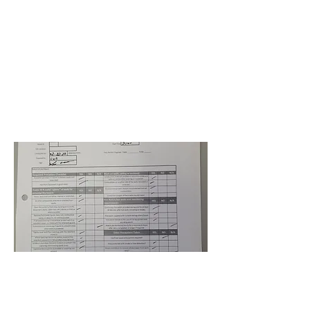
COG-RE20-JOC-Repair Fuel
Farm Fueling System
Yadier Zarabozo
22 de febrero de 2022 a
las 5:00:00