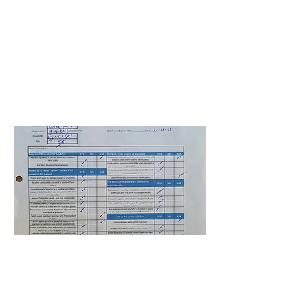
BPS-RE20-HB-Coral Park ES
Oscar Salazar
16 de diciembre de 2021
a las 5:00:00