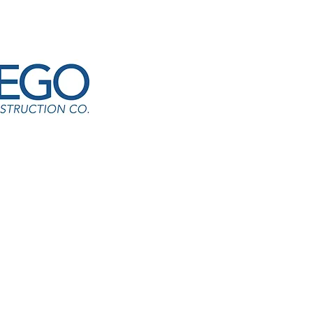
E22-HB-South Plantation
Bakliwal