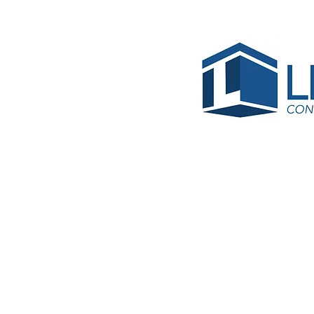
BPS-R
Suyash 