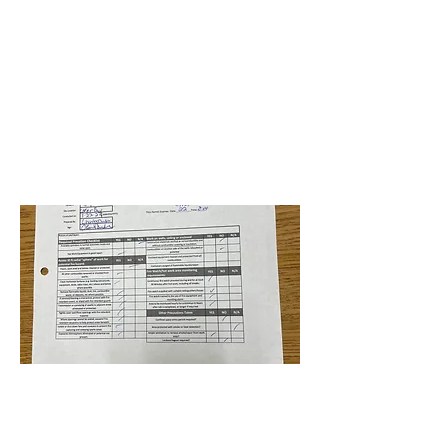
MDP-RE21-CM-Cutler Bay
Middle School
Alexander Alepuz
22 de enero de 2022 a las
5:00:00